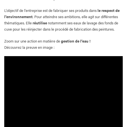
L’objectif de l’entreprise est de fabriquer ses produits dans
le respect de
l’environnement
. Pour atteindre ses ambitions, elle agit sur différentes
thématiques. Elle
réutilise
notamment ses eaux de lavage des fonds de
cuve pour les réinjecter dans le procédé de fabrication des peintures.
Zoom sur une action en matière de
gestion de l’eau
!
Découvrez la preuve en image :