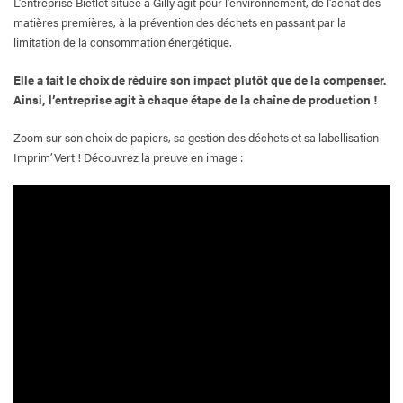
L’entreprise Bietlot située à Gilly agit pour l’environnement, de l’achat des
matières premières, à la prévention des déchets en passant par la
limitation de la consommation énergétique.
Elle a fait le choix de réduire son impact plutôt que de la compenser.
Ainsi, l’entreprise agit à chaque étape de la chaîne de production !
Zoom sur son choix de papiers, sa gestion des déchets et sa labellisation
Imprim’Vert ! Découvrez la preuve en image :