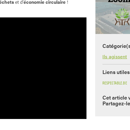
échets
et d’
économie circulaire
!
Catégorie(
Ils agissent
Liens utiles
RESPECTABLE.BE
Cet article 
Partagez-le