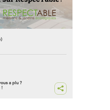
s)
vous a plu ?
 !