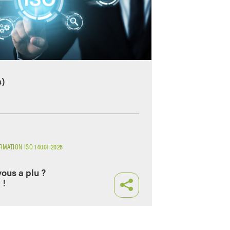
s)
MATION ISO 14001:2026
vous a plu ?
 !