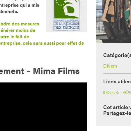
ntreprise qui a mis
 déchets.
rendre des mesures
générer moins de
utre le fait de
ntreprise, cela aura aussi pour effet de
Catégorie(
Divers
ement – Mima Films
Liens utiles
BROCHURE | PRÉV
Cet article 
Partagez-le