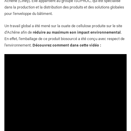
Achêne (Ciney). Elle appartient au groupe ISOPROC, qui est spécialisé
dans la production et la distribution des produits et des solutions globales
pour l’enveloppe du bâtiment.
Un travail global a été mené sur la ouate de cellulose produite sur le site
d’Achêne afin de
réduire au maximum son impact environnemental
.
En effet, l’emballage de ce produit biosourcé a été conçu avec respect de
l’environnement.
Découvrez comment dans cette vidéo :