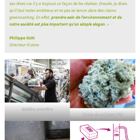
ses rêves car il y a toujours un façon de les réaliser. Ensuite, je dirais
qu’il faut rester ambitieux et ne pas se lancer dans des claims
greenwashing. En effet,
prendre soin de l’environnement et de
notre société est plus important qu’un simple slogan
. »
Philippe SUN
Directeur d’usine
Matière première
Ouate de cellulose iQ3