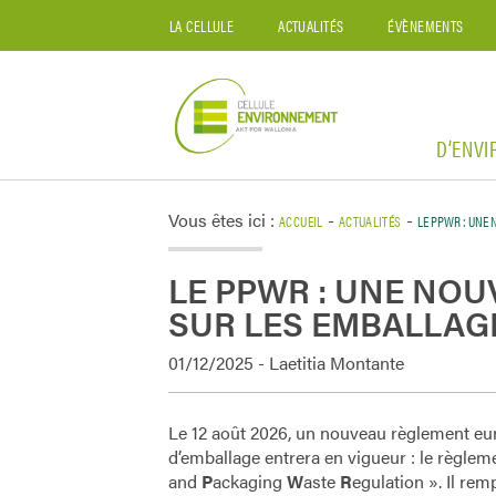
LA CELLULE
ACTUALITÉS
ÉVÈNEMENTS
D’ENV
Vous êtes ici :
-
-
ACCUEIL
ACTUALITÉS
LE PPWR : UNE 
LE PPWR : UNE NOU
SUR LES EMBALLAG
01/12/2025 - Laetitia Montante
Le 12 août 2026, un nouveau règlement eur
d’emballage entrera en vigueur : le règl
and
P
ackaging
W
aste
R
egulation ». Il rem