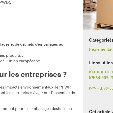
PPWD).
:
Catégorie(
lages et de déchets d’emballages au
Réglementat
es produits ;
e de l’Union européenne.
Liens utiles
r les entreprises ?
RÈGLEMENT EUROP
D’EMBALLAGES (P
n des impacts environnementaux, le PPWR
PPWR – LE MONDE
ont les entreprises à agir sur l’ensemble de
amment pour les emballages destinés au
Cet article 