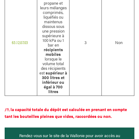
propane et
leurs mélanges
comprimés,
liquéfiés ou
maintenus
dissous sous
une pression
supérieure à
100 kPa ou 1
63.12.07.03
3
Non
bar en
récipients
mobiles
lorsque le
volume total
des récipients
est
supérieur à
300 litres et
inférieur ou
égal à 700
litres
/!\ la capacité totale du dépôt est calculée en prenant en compte
tant les bouteilles pleines que vides, raccordées ou non.
Rendez-vous sur le site de la Wallonie pour avoir accès au