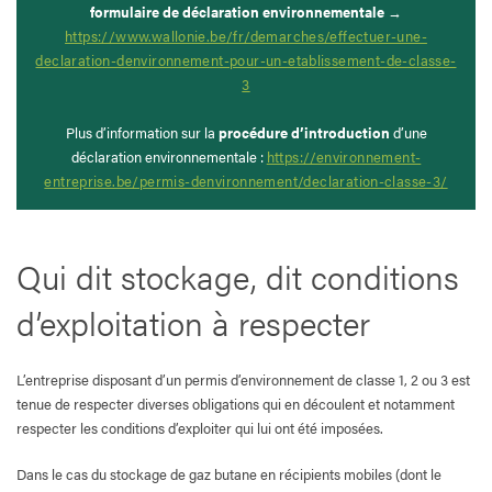
formulaire de déclaration environnementale
→
https://www.wallonie.be/fr/demarches/effectuer-une-
declaration-denvironnement-pour-un-etablissement-de-classe-
3
Plus d’information sur la
procédure d’introduction
d’une
déclaration environnementale :
https://environnement-
entreprise.be/permis-denvironnement/declaration-classe-3/
Qui dit stockage, dit conditions
d’exploitation à respecter
L’entreprise disposant d’un permis d’environnement de classe 1, 2 ou 3 est
tenue de respecter diverses obligations qui en découlent et notamment
respecter les conditions d’exploiter qui lui ont été imposées.
Dans le cas du stockage de gaz butane en récipients mobiles (dont le